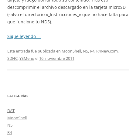
descomprimir el archivo descargado en la tarjeta microSD
(salvo el directorio «_Instrucciones_» que no hace falta para
que funcione tu NDS).
Sigue leyendo
→
Esta entrada fue publicada en
MoonShell
,
N5
,
R4
,
R4New.com
,
SDHC
,
YSMenu
el
16. noviembre 2011
.
CATEGORÍAS
DAT
MoonShell
N5
R4