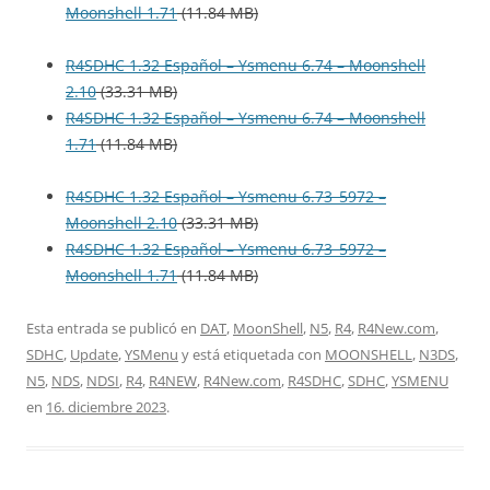
Moonshell 1.71
(11.84 MB)
R4SDHC 1.32 Español – Ysmenu 6.74 – Moonshell
2.10
(33.31 MB)
R4SDHC 1.32 Español – Ysmenu 6.74 – Moonshell
1.71
(11.84 MB)
R4SDHC 1.32 Español – Ysmenu 6.73_5972 –
Moonshell 2.10
(33.31 MB)
R4SDHC 1.32 Español – Ysmenu 6.73_5972 –
Moonshell 1.71
(11.84 MB)
Esta entrada se publicó en
DAT
,
MoonShell
,
N5
,
R4
,
R4New.com
,
SDHC
,
Update
,
YSMenu
y está etiquetada con
MOONSHELL
,
N3DS
,
N5
,
NDS
,
NDSI
,
R4
,
R4NEW
,
R4New.com
,
R4SDHC
,
SDHC
,
YSMENU
en
16. diciembre 2023
.