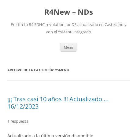
R4New – NDs
Por fin tu R4 SDHC revolution for DS actualizado en Castellano y
con el YsMenu integrado
Saltar
Menú
al
contenido
ARCHIVO DE LA CATEGORÍA:
YSMENU
¡¡¡ Tras casi 10 años !!! Actualizado….
16/12/2023
1 respuesta
Actualizado a la última versión disponible