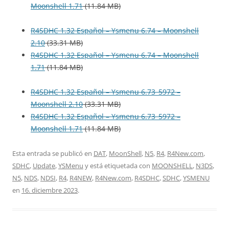
Moonshell 1.71
(11.84 MB)
R4SDHC 1.32 Español – Ysmenu 6.74 – Moonshell
2.10
(33.31 MB)
R4SDHC 1.32 Español – Ysmenu 6.74 – Moonshell
1.71
(11.84 MB)
R4SDHC 1.32 Español – Ysmenu 6.73_5972 –
Moonshell 2.10
(33.31 MB)
R4SDHC 1.32 Español – Ysmenu 6.73_5972 –
Moonshell 1.71
(11.84 MB)
Esta entrada se publicó en
DAT
,
MoonShell
,
N5
,
R4
,
R4New.com
,
SDHC
,
Update
,
YSMenu
y está etiquetada con
MOONSHELL
,
N3DS
,
N5
,
NDS
,
NDSI
,
R4
,
R4NEW
,
R4New.com
,
R4SDHC
,
SDHC
,
YSMENU
en
16. diciembre 2023
.