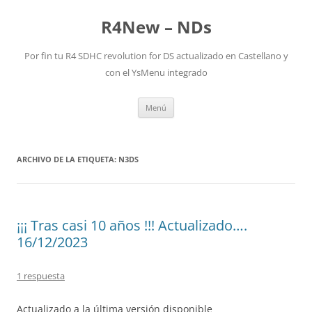
R4New – NDs
Por fin tu R4 SDHC revolution for DS actualizado en Castellano y
con el YsMenu integrado
Saltar
Menú
al
contenido
ARCHIVO DE LA ETIQUETA:
N3DS
¡¡¡ Tras casi 10 años !!! Actualizado….
16/12/2023
1 respuesta
Actualizado a la última versión disponible