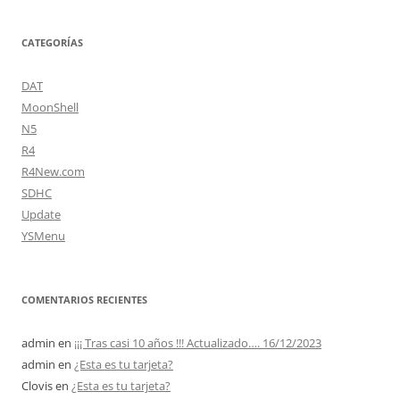
CATEGORÍAS
DAT
MoonShell
N5
R4
R4New.com
SDHC
Update
YSMenu
COMENTARIOS RECIENTES
admin
en
¡¡¡ Tras casi 10 años !!! Actualizado…. 16/12/2023
admin
en
¿Esta es tu tarjeta?
Clovis
en
¿Esta es tu tarjeta?