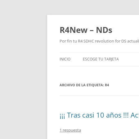
R4New – NDs
Por fin tu R4 SDHC revolution for DS actua
INICIO
ESCOGE TU TARJETA
R4NEW Y N5
ARCHIVO DE LA ETIQUETA:
R4 SDHC 3DS DUAL CORE
R4
¡¡¡ Tras casi 10 años !!!
1 respuesta