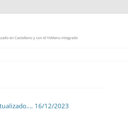
lizado en Castellano y con el YsMenu integrado
Saltar
al
contenido
 Actualizado…. 16/12/2023