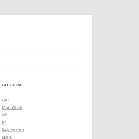
CATEGORÍAS
DAT
MoonShell
N5
R4
R4New.com
SDHC