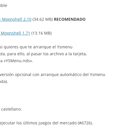
ible
– Moonshell 2.10
(34.62 MB)
RECOMENDADO
 Moonshell 1.71
(13.16 MB)
 si quieres que te arranque el Ysmenu
, para ello, al pasar los archivo a la tarjeta,
 a «YSMenu.nds».
a versión opcional con arranque automático del Ysmenu
ada).
 castellano.
jecutar los últimos juegos del mercado (#6726).